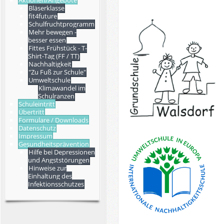
Aktionen/Angebote
Bläserklasse
fit4future
Schulfruchtprogramm
Mehr bewegen -
besser essen
Fittes Frühstück - T-
Shirt-Tag (FF / TT)
Nachhaltigkeit
"Zu Fuß zur Schule"
Umweltschule
Klimawandel im
Schulranzen
Schuleintritt
Übertritt
Formulare / Downloads
Datenschutz
Impressum
Gesundheitsprävention
Hilfe bei Depressionen
und Angststörungen
Hinweise zur
Einhaltung des
Infektionsschutzes