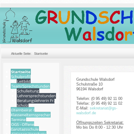
Aktuelle Seite:
Startseite
Startseite
Schulprofil
Grundschule Walsdorf
Leitbild
Schulstraße 10
Team/Sprechstunden
96194 Walsdorf
Schulleitung
Lehrersprechstunden
Telefon: (0 95 49) 92 11 00
Beratungslehrerin Fr.
Telefax: (0 95 49) 92 11 02
Scholz
E-Mail:
sekretariat@gs-
Elternbeirat /
walsdorf.de
Klassenelternsprecher
Termine
Öffnungszeiten Sekretariat:
OGS - Offene
Mo bis Do 8:00 - 12:30 Uhr
Ganztagsschule